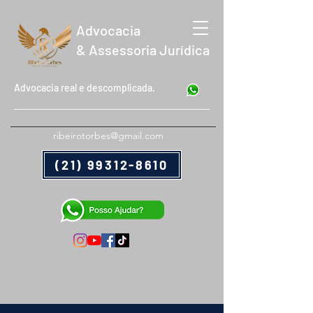
Advocacia
& Assessoria Jurídica
Advocacia real e descomplicada.
ribeirotorbes@gmail.com
(21) 99312-8610