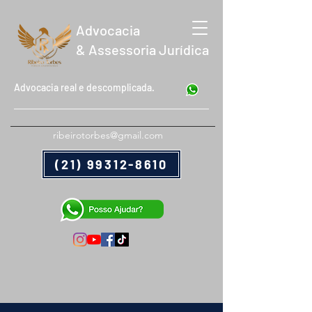
Advocacia
& Assessoria Jurídica
Advocacia real e descomplicada.
ribeirotorbes@gmail.com
(21) 99312-8610