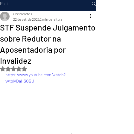
Post
ribeirotorbes
22 de set. de 2025
2 min de leitura
STF Suspende Julgamento
sobre Redutor na
Aposentadoria por
Invalidez
Avaliado com NaN de 5 estrelas.
https://www.youtube.com/watch?
v=tblVDaHSOBU