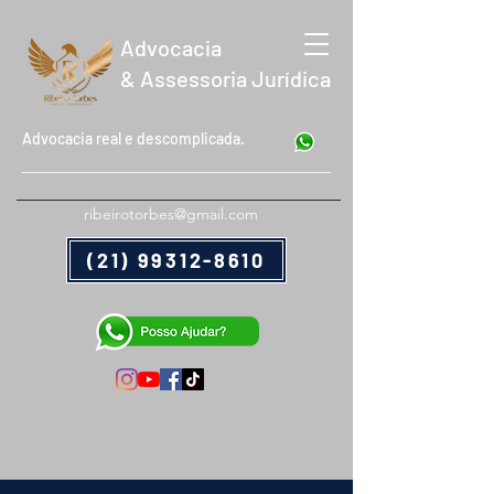
Advocacia
& Assessoria Jurídica
Advocacia real e descomplicada.
ribeirotorbes@gmail.com
(21) 99312-8610