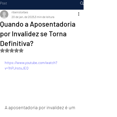
Post
ribeirotorbes
20 de jan. de 2025
3 min de leitura
Quando a Aposentadoria
por Invalidez se Torna
Definitiva?
Avaliado com NaN de 5 estrelas.
https://www.youtube.com/watch?
v=1hPJrstsJEQ
A aposentadoria por invalidez é um 