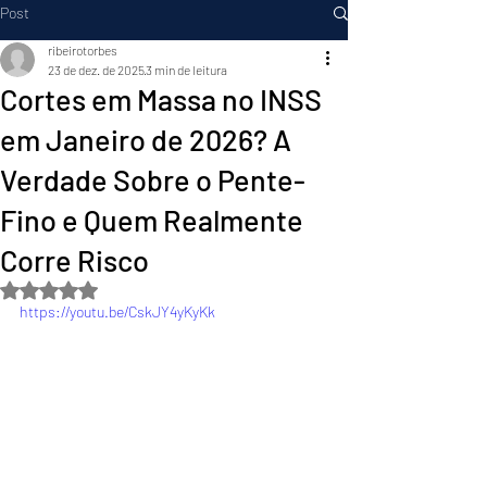
Post
ribeirotorbes
23 de dez. de 2025
3 min de leitura
Cortes em Massa no INSS
em Janeiro de 2026? A
Verdade Sobre o Pente-
Fino e Quem Realmente
Corre Risco
Avaliado com NaN de 5 estrelas.
https://youtu.be/CskJY4yKyKk