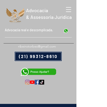
Advocacia
& Assessoria Jurídica
Advocacia real e descomplicada.
ribeirotorbes@gmail.com
(21) 99312-8610