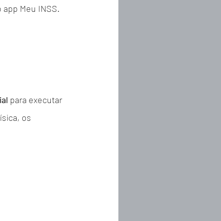
o app Meu INSS. 
ial
 para executar 
sica, os 