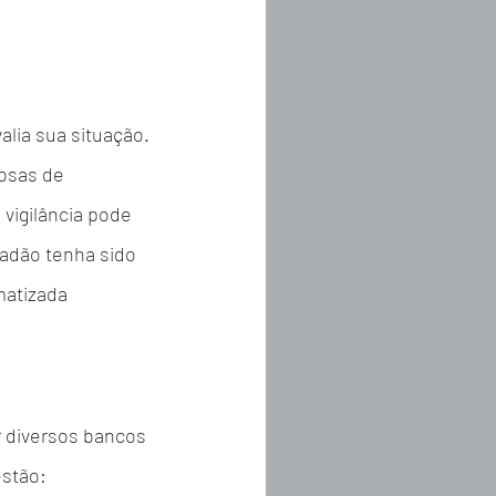
lia sua situação. 
osas de 
vigilância pode 
adão tenha sido 
matizada 
 diversos bancos 
estão: