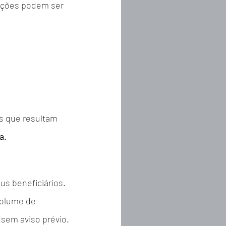
gações podem ser 
s que resultam 
a.
s beneficiários. 
olume de 
sem aviso prévio.