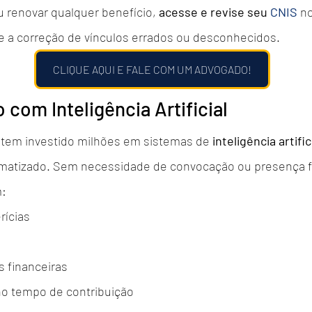
u renovar qualquer benefício, 
acesse e revise seu 
CNIS
 n
ite a correção de vínculos errados ou desconhecidos.
CLIQUE AQUI E FALE COM UM ADVOGADO!
 com Inteligência Artificial
 tem investido milhões em sistemas de 
inteligência artific
matizado. Sem necessidade de convocação ou presença fí
m:
rícias
 financeiras
no tempo de contribuição