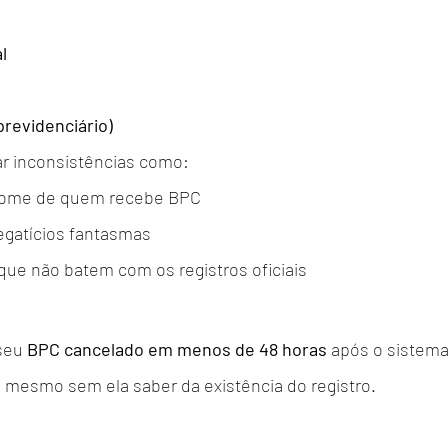
l
previdenciário)
ar inconsistências como:
nome de quem recebe BPC
egatícios fantasmas
que não batem com os registros oficiais
seu 
BPC cancelado em menos de 48 horas
 após o sistema
 mesmo sem ela saber da existência do registro.