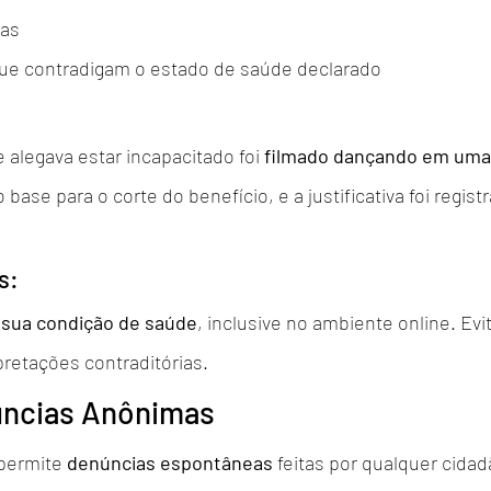
cas
ue contradigam o estado de saúde declarado
 alegava estar incapacitado foi 
filmado dançando em uma
base para o corte do benefício, e a justificativa foi regist
s:
sua condição de saúde
, inclusive no ambiente online. Ev
retações contraditórias.
úncias Anônimas
permite 
denúncias espontâneas
 feitas por qualquer cidad