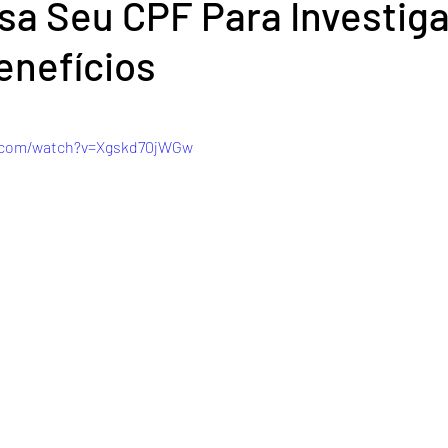
sa Seu CPF Para Investiga
enefícios
de 5 estrelas.
e.com/watch?v=Xgskd70jWGw