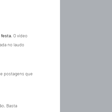
 festa
. O vídeo 
rada no laudo 
ite postagens que 
ão. Basta 