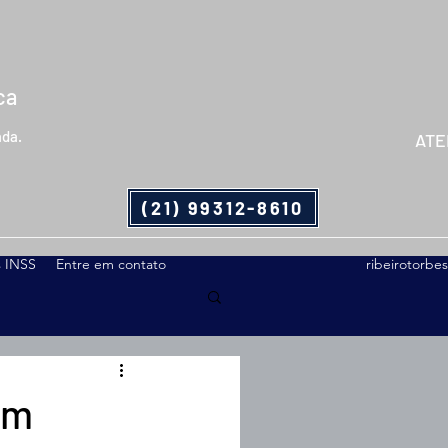
ca
ada.
ATE
(21) 99312-8610
s INSS
Entre em contato
ribeirotorb
em