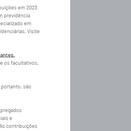
ibuições em 2023 
m previdência 
pecializado em 
denciárias. Visite 
tantes.
 os facultativos. 
portanto, são 
mpregados 
ais e 
As contribuições 