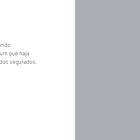
indo 
mum que haja 
 dos segurados.