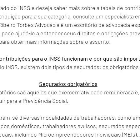
ado do INSS e deseja saber mais sobre a tabela de contr
tribuição para a sua categoria, consulte um especialista e
o Ribeiro Torbes Advocacia é um escritório de advocacia es
e pode ajudá-lo a entender seus direitos e obrigações previ
o para obter mais informações sobre o assunto.
ntribuições para o INSS funcionam e por que são impor
o INSS, existem dois tipos de segurados: os obrigatórios e
Segurados obrigatórios
atórios são aqueles que exercem atividade remunerada e, 
ir para a Previdência Social. 
tram-se diversas modalidades de trabalhadores, como e
ados domésticos, trabalhadores avulsos, segurados especi
iduais, incluindo Microempreendedores Individuais (MEIs). 