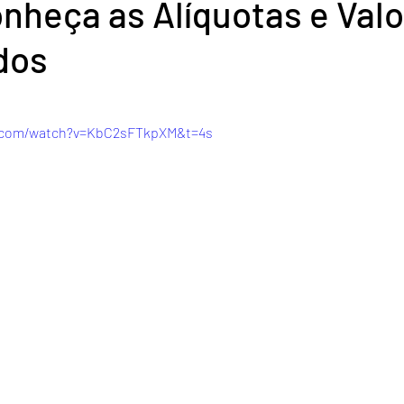
nheça as Alíquotas e Val
dos
de 5 estrelas.
e.com/watch?v=KbC2sFTkpXM&t=4s