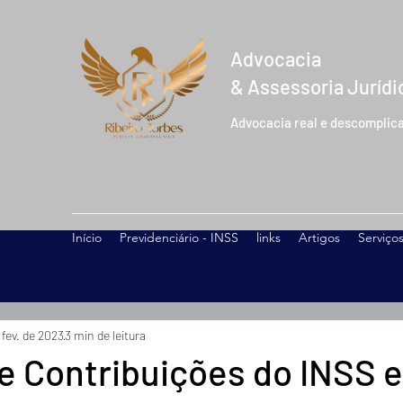
Advocacia
& Assessoria Jurídi
Advocacia real e descomplic
Início
Previdenciário - INSS
links
Artigos
Serviço
 fev. de 2023
3 min de leitura
e Contribuições do INSS 