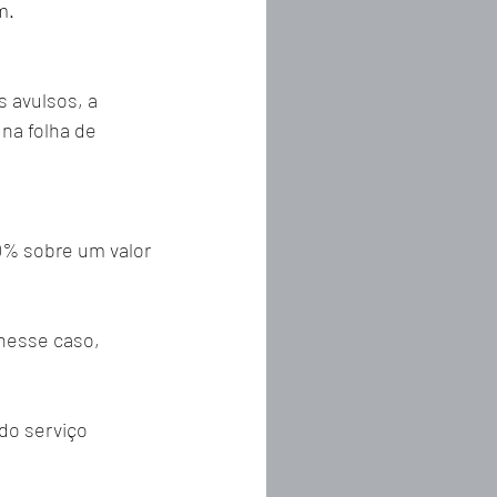
m.
 avulsos, a 
na folha de 
0% sobre um valor 
nesse caso, 
do serviço 