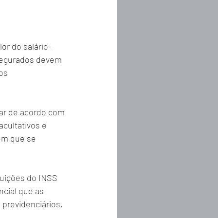
or do salário-
segurados devem 
os 
iar de acordo com 
cultativos e 
 em que se 
buições do INSS 
cial que as 
 previdenciários.