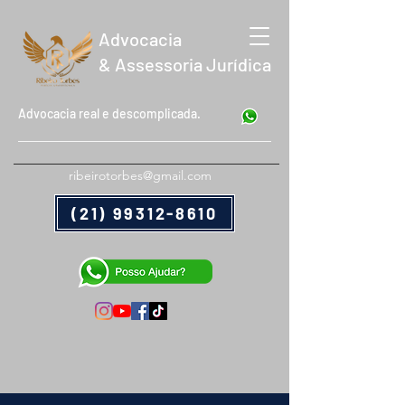
Advocacia
& Assessoria Jurídica
Advocacia real e descomplicada.
ribeirotorbes@gmail.com
(21) 99312-8610