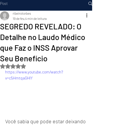
Post
ribeirotorbes
19 de fev.
4 min de leitura
SEGREDO REVELADO: O
Detalhe no Laudo Médico
que Faz o INSS Aprovar
Seu Benefício
Avaliado com NaN de 5 estrelas.
https://www.youtube.com/watch?
v=c5HmtqaGHlY
Você sabia que pode estar deixando 