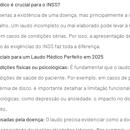
ico é crucial para o INSS?
apenas a existência de uma doença, mas principalmente a 
balho. Um laudo incompleto ou mal elaborado pode levar à 
m casos de condições sérias. Por isso, a apresentação 
o às exigências do INSS faz toda a diferença.
ciais para um Laudo Médico Perfeito em 2025
dições físicas ou psicológicas:
 É fundamental que o laud
ndições de saúde do paciente. Por exemplo, em casos de 
rnia de disco, é importante detalhar a limitação funcional
ológicas, como depressão ou ansiedade, o impacto no di
ito.
usadas pela doença:
 O laudo precisa evidenciar como a d
apacidade de realizar atividades laborais. Por exemplo,