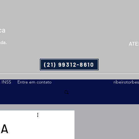
ca
ada.
ATE
(21) 99312-8610
s INSS
Entre em contato
ribeirotorb
IA