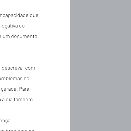
incapacidade que 
negativa do 
de um documento 
o descreva, com 
problemas na 
 gerada. Para 
a a dia também 
oença 
 um problema na 