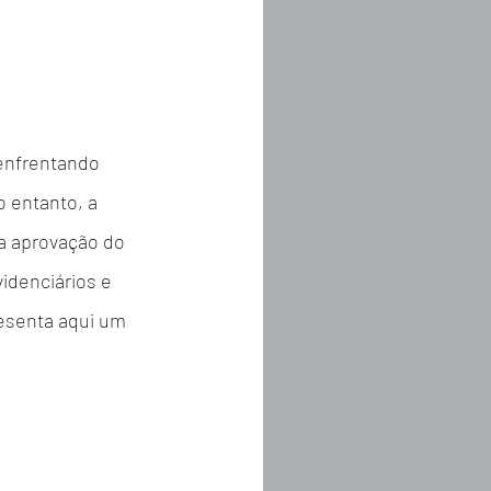
enfrentando 
 entanto, a 
a aprovação do 
idenciários e 
esenta aqui um 