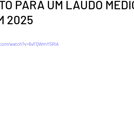
TO PARA UM LAUDO MÉDI
M 2025
de 5 estrelas.
e.com/watch?v=6vFQWmY5RlA