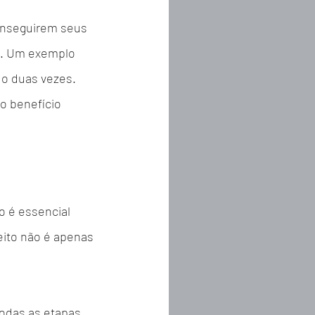
conseguirem seus 
s. Um exemplo 
do duas vezes. 
o benefício 
o é essencial 
eito não é apenas 
todas as etapas 