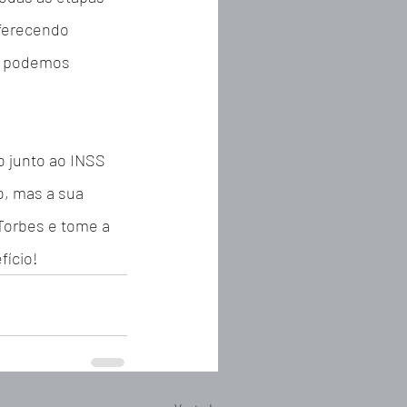
ferecendo 
o podemos 
o junto ao INSS 
, mas a sua 
 Torbes e tome a 
fício!