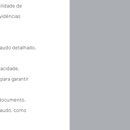
lidade de 
vidências 
audo detalhado. 
:
pacidade.
para garantir 
 documento.
laudo, como 