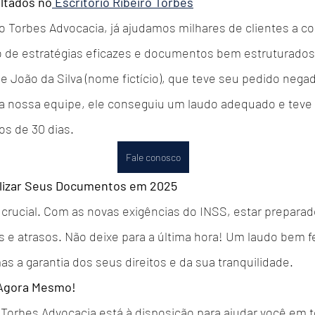
ltados no
 Escritório Ribeiro Torbes
ro Torbes Advocacia, já ajudamos milhares de clientes a 
o de estratégias eficazes e documentos bem estruturado
de João da Silva (nome fictício), que teve seu pedido nega
a nossa equipe, ele conseguiu um laudo adequado e teve 
s de 30 dias.
Fale conosco
alizar Seus Documentos em 2025
crucial. Com as novas exigências do INSS, estar preparad
as e atrasos. Não deixe para a última hora! Um laudo bem f
s a garantia dos seus direitos e da sua tranquilidade.
 Agora Mesmo!
o Torbes Advocacia está à disposição para ajudar você em 