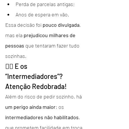
Perda de parcelas antigas;
Anos de espera em vão.
Essa decisão foi 
pouco divulgada
, 
mas ela 
prejudicou milhares de 
pessoas
 que tentaram fazer tudo 
sozinhas.
🕵️‍♂️ E os 
“Intermediadores”? 
Atenção Redobrada!
Além do risco de pedir sozinho, há 
um perigo ainda maior
: os 
intermediadores não habilitados
, 
que prometem facilidade em troca 