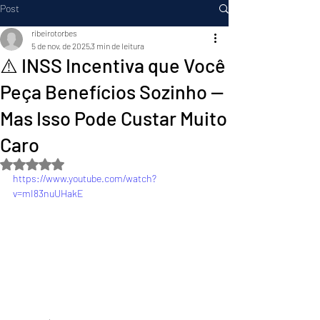
Post
ribeirotorbes
5 de nov. de 2025
3 min de leitura
⚠️ INSS Incentiva que Você
Peça Benefícios Sozinho —
Mas Isso Pode Custar Muito
Caro
Avaliado com NaN de 5 estrelas.
https://www.youtube.com/watch?
v=mI83nuUHakE