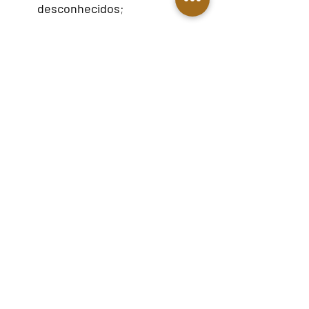
desconhecidos
;
Não peça sozinho sem 
orientação — especialmente 
se o seu caso for complexo
;
Busque um escritório sério, 
com histórico comprovado e 
atuação especializada em 
INSS
.
✨ Investir em um bom 
advogado não é gasto — é 
garantia
Se você está prestes a solicitar um 
benefício, revisão, aposentadoria 