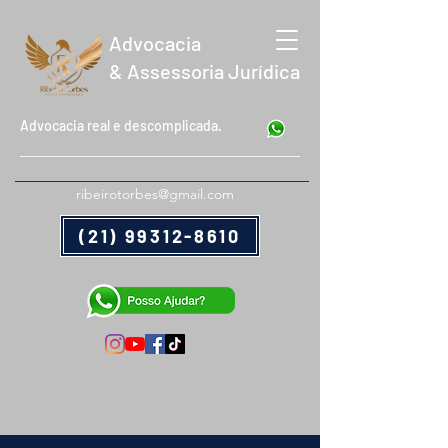
Advocacia
& Assessoria Jurídica
Advocacia real e descomplicada.
ribeirotorbes@gmail.com
(21) 99312-8610