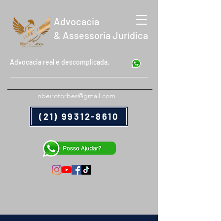
Advocacia
& Assessoria Jurídica
Advocacia real e descomplicada.
ribeirotorbes@gmail.com
(21) 99312-8610