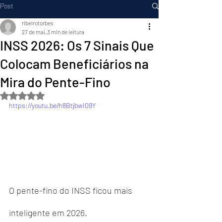
Post
ribeirotorbes
27 de mai.
3 min de leitura
INSS 2026: Os 7 Sinais Que
Colocam Beneficiários na
Mira do Pente-Fino
Avaliado com NaN de 5 estrelas.
https://youtu.be/h8BtjbwI09Y
O pente-fino do INSS ficou mais 
inteligente em 2026.