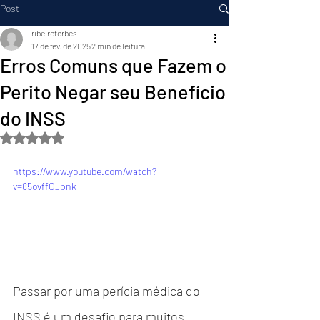
Post
ribeirotorbes
17 de fev. de 2025
2 min de leitura
Erros Comuns que Fazem o
Perito Negar seu Benefício
do INSS
Avaliado com NaN de 5 estrelas.
https://www.youtube.com/watch?
v=85ovffO_pnk
Passar por uma perícia médica do 
INSS é um desafio para muitos 