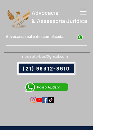
Advocacia
& Assessoria Jurídica
Advocacia real e descomplicada.
ribeirotorbes@gmail.com
(21) 99312-8610