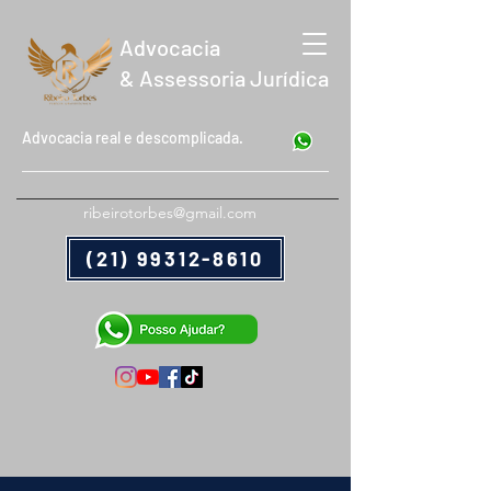
Advocacia
& Assessoria Jurídica
Advocacia real e descomplicada.
ribeirotorbes@gmail.com
(21) 99312-8610