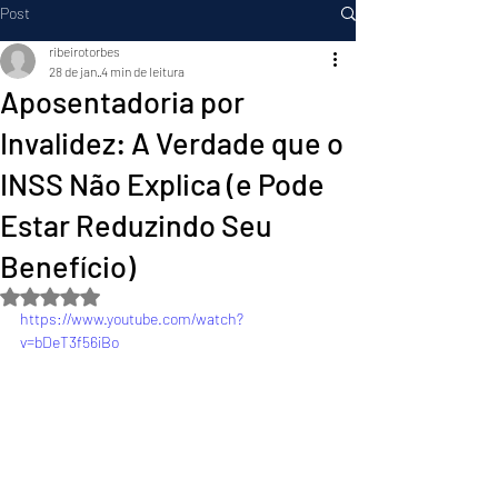
Post
ribeirotorbes
28 de jan.
4 min de leitura
Aposentadoria por
Invalidez: A Verdade que o
INSS Não Explica (e Pode
Estar Reduzindo Seu
Benefício)
Avaliado com NaN de 5 estrelas.
https://www.youtube.com/watch?
v=bDeT3f56iBo