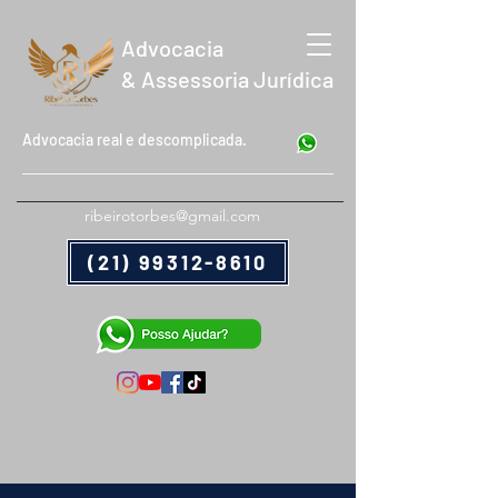
Advocacia
& Assessoria Jurídica
Advocacia real e descomplicada.
ribeirotorbes@gmail.com
(21) 99312-8610