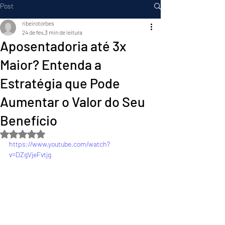
Post
ribeirotorbes
24 de fev.
3 min de leitura
Aposentadoria até 3x
Maior? Entenda a
Estratégia que Pode
Aumentar o Valor do Seu
Benefício
Avaliado com NaN de 5 estrelas.
https://www.youtube.com/watch?
v=DZgVjeFvtjg