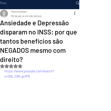
Post
ribeirotorbes
30 de jan.
4 min de leitura
Ansiedade e Depressão
disparam no INSS: por que
tantos benefícios são
NEGADOS mesmo com
direito?
Avaliado com NaN de 5 estrelas.
https://www.youtube.com/watch?
v=GW_CWLgo1PQ