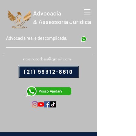
Advocacia
& Assessoria Jurídica
Advocacia real e descomplicada.
ribeirotorbes@gmail.com
(21) 99312-8610