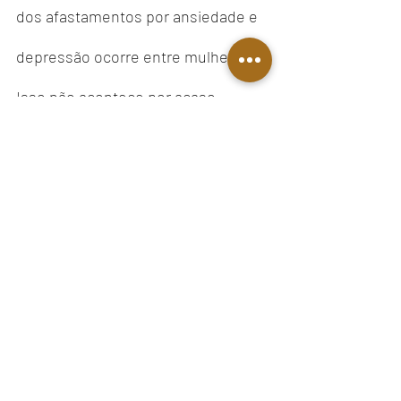
dos afastamentos por ansiedade e 
depressão ocorre entre mulheres.
Isso não acontece por acaso.
Mulheres acumulam múltiplas 
jornadas: trabalho formal, 
responsabilidades domésticas, 
cuidado com filhos e familiares, 
além de uma carga emocional 
intensa.
O corpo até resiste por um tempo, 