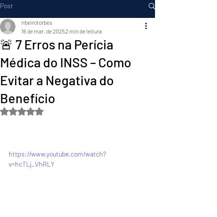
Post
ribeirotorbes
16 de mar. de 2025
2 min de leitura
🚨 7 Erros na Perícia
Médica do INSS – Como
Evitar a Negativa do
Benefício
Avaliado com NaN de 5 estrelas.
https://www.youtube.com/watch?
v=hcTLj_VhRLY