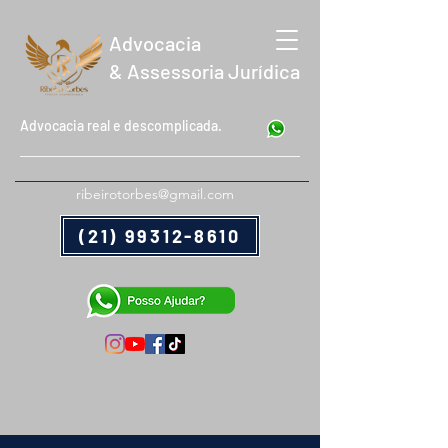
Advocacia
& Assessoria Jurídica
Advocacia real e descomplicada.
ribeirotorbes@gmail.com
(21) 99312-8610