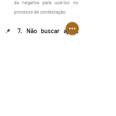
da negativa para usá-los no 
processo de contestação.
📌 7. Não buscar ajuda 
profissional
Muitos segurados tentam resolver 
tudo sozinhos, sem a orientação de 
um advogado previdenciário, o que 
pode resultar em mais erros e 
atrasos.