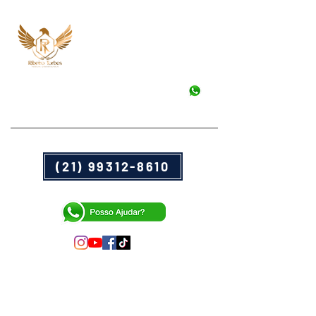
Advocacia
& Assessoria Jurídica
Advocacia real e descomplicada.
ribeirotorbes@gmail.com
(21) 99312-8610