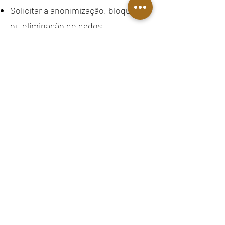
Solicitar a anonimização, bloqueio
ou eliminação de dados
desnecessários, excessivos ou
tratados em desconformidade com
a lei;
Solicitar a portabilidade de dados a
outro fornecedor de serviço ou
produto, mediante requisição
expressa;
Eliminar dados tratados com o
consentimento do titular;
Obter informações sobre entidades
públicas ou privadas com as quais
compartilhamos seus dados;